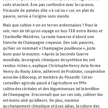
cuits et au lard. À ne pas confondre avec la cacasse,
fricassée de patates dite « à cul nu » car, en plat du
pauvre, servie à l’origine sans viande.
Mais que cultive-t-on en terres ardennaises ? Pour le
voir, rien de tel qu’un voyage en bus-TER entre Reims et
Charleville-Mézières. La route traverse d’abord une
tranche de Champagne crayeuse. Des sols pauvres,
qu’hier on nommait « Champagne pouilleuse », juste
bons pour le mouton. « Après la Seconde Guerre
mondiale, les engrais chimiques de synthèse les ont
rendus riches », explique Christophe Henry de la ferme
Henry du Routy à Aire, adhérent de Probiolor, coopérative
associée à Biocoop, et membre du Pissenlit. Cet ex-
conseiller agricole passé à l’agriculture en 1994
cultive des céréales et des légumineuses tel le lentillon
de Champagne. Il reconnaît que sur ces sols, cultiver bio
est moins aisé qu’ailleurs. De plus, soumise
au changement climatique et à ses aléas, la culture des