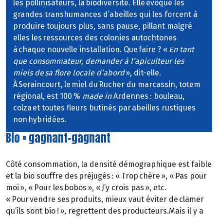
les pollinisateurs, la biodiversité. Elle évoque les
grandes transhumances d’abeilles qui les forcent à
produire toujours plus, sans pause, pillant malgré
elles les ressources des colonies autochtones
à chaque nouvelle installation. Que faire ? «
En tant
que consommateur, demander à l’apiculteur les
miels de sa flore locale d’abord
», dit-elle.
À Seraincourt, le miel du Rucher du marcassin, totem
régional, est 100 %
made in
Ardennes : bouleau,
colza et toutes fleurs butinés par abeilles rustiques
non hybridées.
Bio = gagnant-gagnant
Côté consommation, la densité démographique est faible
et la bio souffre des préjugés : « Trop chère », « Pas pour
moi », « Pour les bobos », « J’y crois pas », etc.
« Pour vendre ses produits, mieux vaut éviter de clamer
qu’ils sont bio ! », regrettent des producteurs.Mais il y a