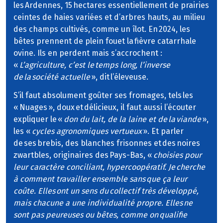
les Ardennes, 15 hectares essentiellement de prairies
ceintes de haies variées et d’arbres hauts, au milieu
des champs cultivés, comme un îlot. En 2024, les
bêtes prennent de plein fouet la fièvre catarrhale
ovine. Ils en perdent mais s’accrochent :
«
L’agriculture, c’est le temps long, l’inverse
de la société actuelle
», dit l’éleveuse.
S’il faut absolument goûter ses fromages, tels les
« Nuages », doux et délicieux, il faut aussi l’écouter
expliquer le «
don du lait, de la laine et de la viande
»,
les «
cycles agronomiques vertueux
». Et parler
de ses brebis, des blanches frisonnes et des noires
zwartbles, originaires des Pays-Bas, «
choisies pour
leur caractère conciliant, hypercoopératif. Je cherche
à comment travailler ensemble sans que ça leur
coûte. Elles ont un sens du collectif très développé,
mais chacune a une individualité propre. Elles ne
sont pas peureuses ou bêtes, comme on qualifie