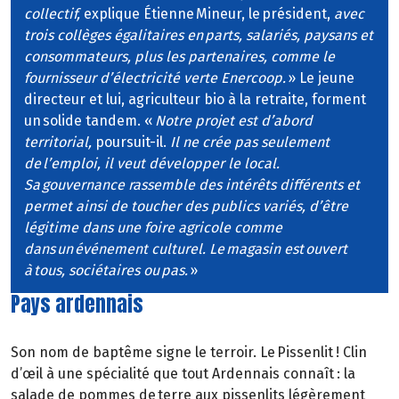
collectif,
explique Étienne Mineur, le président,
avec
trois collèges égalitaires en parts, salariés, paysans et
consommateurs, plus les partenaires, comme le
fournisseur d’électricité verte Enercoop.
» Le jeune
directeur et lui, agriculteur bio à la retraite, forment
un solide tandem. «
Notre projet est d’abord
territorial,
poursuit-il.
Il ne crée pas seulement
de l’emploi, il veut développer le local.
Sa gouvernance rassemble des intérêts différents et
permet ainsi de toucher des publics variés, d’être
légitime dans une foire agricole comme
dans un événement culturel. Le magasin est ouvert
à tous, sociétaires ou pas.
»
Pays ardennais
Son nom de baptême signe le terroir. Le Pissenlit ! Clin
d’œil à une spécialité que tout Ardennais connaît : la
salade de pommes de terre aux pissenlits légèrement