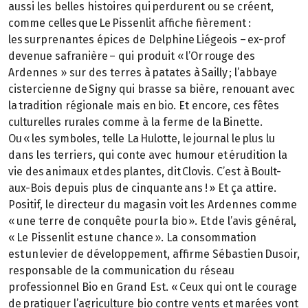
aussi les belles histoires qui perdurent ou se créent,
comme celles que Le Pissenlit affiche fièrement :
les surprenantes épices de Delphine Liégeois – ex-prof
devenue safranière – qui produit « l’Or rouge des
Ardennes » sur des terres à patates à Sailly ; l’abbaye
cistercienne de Signy qui brasse sa bière, renouant avec
la tradition régionale mais en bio. Et encore, ces fêtes
culturelles rurales comme à la ferme de la Binette.
Ou « les symboles, telle La Hulotte, le journal le plus lu
dans les terriers, qui conte avec humour et érudition la
vie des animaux et des plantes, dit Clovis. C’est à Boult-
aux-Bois depuis plus de cinquante ans ! » Et ça attire.
Positif, le directeur du magasin voit les Ardennes comme
« une terre de conquête pour la bio ». Et de l’avis général,
« Le Pissenlit est une chance ». La consommation
est un levier de développement, affirme Sébastien Dusoir,
responsable de la communication du réseau
professionnel Bio en Grand Est. « Ceux qui ont le courage
de pratiquer l’agriculture bio contre vents et marées vont