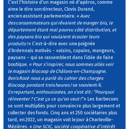
C'est l'histoire d'un magasin né d'apéros, comme
aime le dire son directeur, Clovis Durand,
ancien assistant parlementaire. «
Avec
des consommateurs qui rêvaient de manger bio, le
département étant mal pourvu côté distribution, et
des paysans bio qui voulaient écouler leurs
produits !
» C’est-à-dire avec une poignée
d’Ardennais motivés – voisins, copains, mangeurs,
paysans – qui se rassemblent dans l’idée de faire
boutique. «
Pour s’inspirer, nous sommes allés voir
le magasin Biocoop de Châlons-en-Champagne.
Boris Rozé nous a parlé du cahier des charges
Biocoop pendant trois heures !
se souvient-il.
En repartant, enthousiastes, on s’est dit : “Pourquoi
réinventer ? C’est ça ce qu’on veut !”
» Les barbecues
se sont multipliés pour convaincre plus largement et
collecter des fonds. Cinq ans et 250 sociétaires plus
tard, en 2022, un magasin voit le jour à Charleville-
Mézières. «
Une SCIC, société coopérative d’intérêt