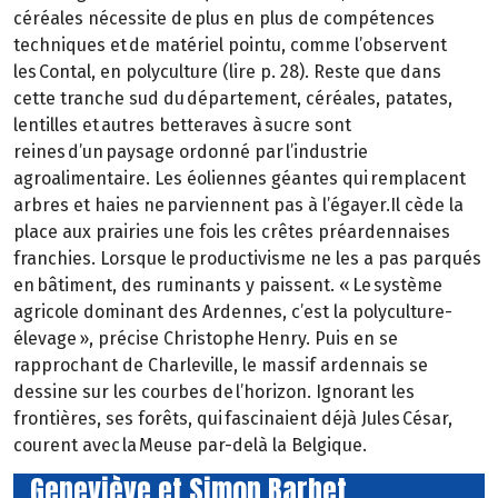
céréales nécessite de plus en plus de compétences
techniques et de matériel pointu, comme l’observent
les Contal, en polyculture (lire p. 28). Reste que dans
cette tranche sud du département, céréales, patates,
lentilles et autres betteraves à sucre sont
reines d’un paysage ordonné par l’industrie
agroalimentaire. Les éoliennes géantes qui remplacent
arbres et haies ne parviennent pas à l’égayer.Il cède la
place aux prairies une fois les crêtes préardennaises
franchies. Lorsque le productivisme ne les a pas parqués
en bâtiment, des ruminants y paissent. « Le système
agricole dominant des Ardennes, c’est la polyculture-
élevage », précise Christophe Henry. Puis en se
rapprochant de Charleville, le massif ardennais se
dessine sur les courbes de l’horizon. Ignorant les
frontières, ses forêts, qui fascinaient déjà Jules César,
courent avec la Meuse par-delà la Belgique.
Geneviève et Simon Barbet