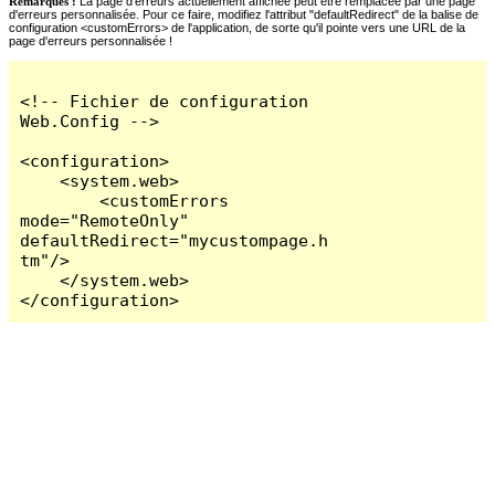
Remarques :
La page d'erreurs actuellement affichée peut être remplacée par une page
d'erreurs personnalisée. Pour ce faire, modifiez l'attribut "defaultRedirect" de la balise de
configuration <customErrors> de l'application, de sorte qu'il pointe vers une URL de la
page d'erreurs personnalisée !
<!-- Fichier de configuration 
Web.Config -->

<configuration>

    <system.web>

        <customErrors 
mode="RemoteOnly" 
defaultRedirect="mycustompage.h
tm"/>

    </system.web>

</configuration>