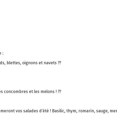
 :
rds, blettes, oignons et navets ??
les concombres et les melons ! ??
meront vos salades d’été ! Basilic, thym, romarin, sauge, me