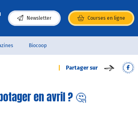
Newsletter
Courses en ligne
(s’ouvre dans une nouvelle fenêtre)
zines
Biocoop
Partager sur
otager en avril ? 🤔