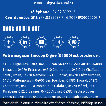
04000 Digne-les-Bains
Téléphone :
04 92 81 22 16
Coordonnées GPS :
44,0846057 ° , 6,20671930000003 °
Nous suivre sur
Votre magasin Biocoop Digne (04000) est proche de :
04000 Digne-les-Bains, 04660 Champtercier, 04510 Aiglun, 04000
Entrages, 04270 Entrages, 04510 Chenerilles, 04510 Le Chaffaut-
Saint-Jurson, 04420 Marcoux, 04380 Barras, 04270 Châteauredon,
04510 Mallemoisson, 04000 Les Dourbes, 04380 Thoard, 04270
Chabrieres, 04000 La Robine-sur-Galabre, 04270 Mézel, 04510
Mirabeau, 04270 Beynes, 04420 Archail, 04380 Hautes-Duyes,
04420 Le Brusquet, 04380 La Perusse, 04510 Espinouse, 04420
Draix, 04000 Tanaron, 04380 Le Castellard-Mélan, 04380 Auribeau,
Afin de vous offrir la meilleure expérience possible, Biocoop utilise