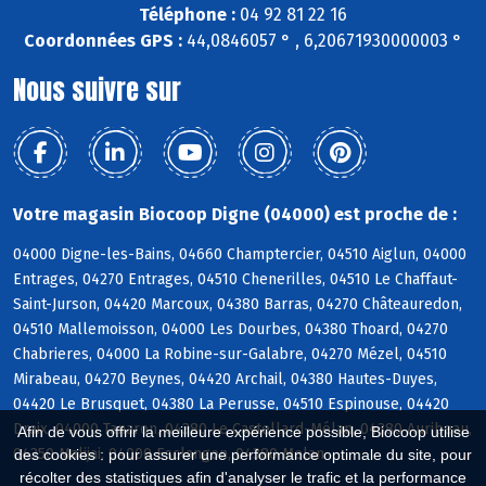
Téléphone :
04 92 81 22 16
Coordonnées GPS :
44,0846057 ° , 6,20671930000003 °
Nous suivre sur
Votre magasin Biocoop Digne (04000) est proche de :
04000 Digne-les-Bains, 04660 Champtercier, 04510 Aiglun, 04000
Entrages, 04270 Entrages, 04510 Chenerilles, 04510 Le Chaffaut-
Saint-Jurson, 04420 Marcoux, 04380 Barras, 04270 Châteauredon,
04510 Mallemoisson, 04000 Les Dourbes, 04380 Thoard, 04270
Chabrieres, 04000 La Robine-sur-Galabre, 04270 Mézel, 04510
Mirabeau, 04270 Beynes, 04420 Archail, 04380 Hautes-Duyes,
04420 Le Brusquet, 04380 La Perusse, 04510 Espinouse, 04420
Draix, 04000 Tanaron, 04380 Le Castellard-Mélan, 04380 Auribeau,
Afin de vous offrir la meilleure expérience possible, Biocoop utilise
04350 Malijai, 04000 Esclangon, 04380 Melan
des cookies : pour assurer une performance optimale du site, pour
récolter des statistiques afin d'analyser le trafic et la performance