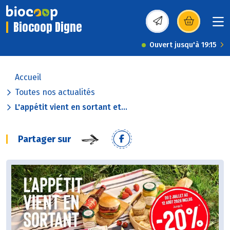
Biocoop Digne
(s’ouvre dans une nou
Ouvert jusqu'à 19:15
Accueil
Toutes nos actualités
L'appétit vient en sortant et...
Partager sur