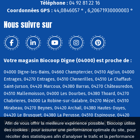
Téléphone :
04 92 81 22 16
Coordonnées GPS :
44,0846057 ° , 6,20671930000003 °
Nous suivre sur
Votre magasin Biocoop Digne (04000) est proche de :
04000 Digne-les-Bains, 04660 Champtercier, 04510 Aiglun, 04000
Entrages, 04270 Entrages, 04510 Chenerilles, 04510 Le Chaffaut-
Saint-Jurson, 04420 Marcoux, 04380 Barras, 04270 Châteauredon,
04510 Mallemoisson, 04000 Les Dourbes, 04380 Thoard, 04270
Chabrieres, 04000 La Robine-sur-Galabre, 04270 Mézel, 04510
Mirabeau, 04270 Beynes, 04420 Archail, 04380 Hautes-Duyes,
04420 Le Brusquet, 04380 La Perusse, 04510 Espinouse, 04420
Draix, 04000 Tanaron, 04380 Le Castellard-Mélan, 04380 Auribeau,
Afin de vous offrir la meilleure expérience possible, Biocoop utilise
04350 Malijai, 04000 Esclangon, 04380 Melan
des cookies : pour assurer une performance optimale du site, pour
récolter des statistiques afin d'analyser le trafic et la performance