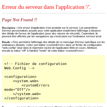
Erreur du serveur dans l'application '/'.
Page Not Found !!
Description :
Une erreur d'application s'est produite sur le serveur. Les paramètres
d'erreur personnalisés actuels pour cette application empêchent l'affichage à distance
des détails de l'erreur de l'application (pour des raisons de sécurité). Cependant, ils
peuvent être affichés par les navigateurs qui s'exécutent sur l'ordinateur serveur local.
Détails =
Pour permettre l'affichage des détails de ce message d'erreur spécifique sur les
ordinateurs distants, créez une balise <customErrors> dans un fichier de configuration
"web.config" situé dans le répertoire racine de l'application Web en cours. Attribuez
ensuite la valeur "off" à l'attribut "mode" de cette balise <customErrors>.
<!-- Fichier de configuration 
Web.Config -->

<configuration>

    <system.web>

        <customErrors 
mode="Off"/>

    </system.web>

</configuration>