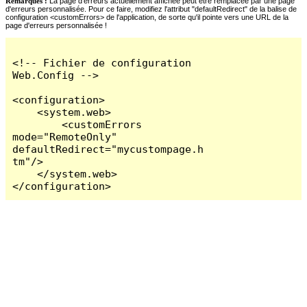
Remarques :
La page d'erreurs actuellement affichée peut être remplacée par une page
d'erreurs personnalisée. Pour ce faire, modifiez l'attribut "defaultRedirect" de la balise de
configuration <customErrors> de l'application, de sorte qu'il pointe vers une URL de la
page d'erreurs personnalisée !
<!-- Fichier de configuration 
Web.Config -->

<configuration>

    <system.web>

        <customErrors 
mode="RemoteOnly" 
defaultRedirect="mycustompage.h
tm"/>

    </system.web>

</configuration>