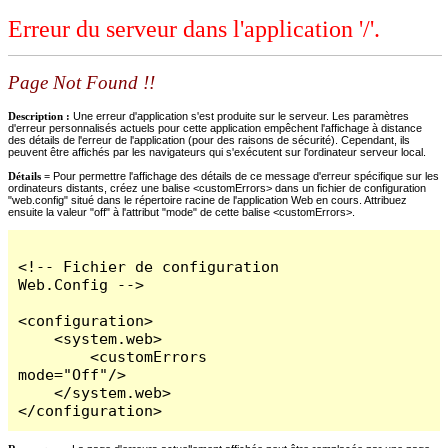
Erreur du serveur dans l'application '/'.
Page Not Found !!
Description :
Une erreur d'application s'est produite sur le serveur. Les paramètres
d'erreur personnalisés actuels pour cette application empêchent l'affichage à distance
des détails de l'erreur de l'application (pour des raisons de sécurité). Cependant, ils
peuvent être affichés par les navigateurs qui s'exécutent sur l'ordinateur serveur local.
Détails =
Pour permettre l'affichage des détails de ce message d'erreur spécifique sur les
ordinateurs distants, créez une balise <customErrors> dans un fichier de configuration
"web.config" situé dans le répertoire racine de l'application Web en cours. Attribuez
ensuite la valeur "off" à l'attribut "mode" de cette balise <customErrors>.
<!-- Fichier de configuration 
Web.Config -->

<configuration>

    <system.web>

        <customErrors 
mode="Off"/>

    </system.web>

</configuration>