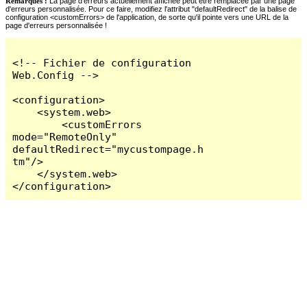
Remarques :
La page d'erreurs actuellement affichée peut être remplacée par une page
d'erreurs personnalisée. Pour ce faire, modifiez l'attribut "defaultRedirect" de la balise de
configuration <customErrors> de l'application, de sorte qu'il pointe vers une URL de la
page d'erreurs personnalisée !
<!-- Fichier de configuration 
Web.Config -->

<configuration>

    <system.web>

        <customErrors 
mode="RemoteOnly" 
defaultRedirect="mycustompage.h
tm"/>

    </system.web>

</configuration>