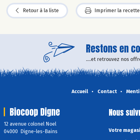
Retour à la liste
Imprimer la recette
Restons en con
....et retrouvez nos of
Accueil
Contact
Menti
Biocoop Digne
Nous suiv
12 avenue colonel Noel
Votre magasi
04000 Digne-les-Bains