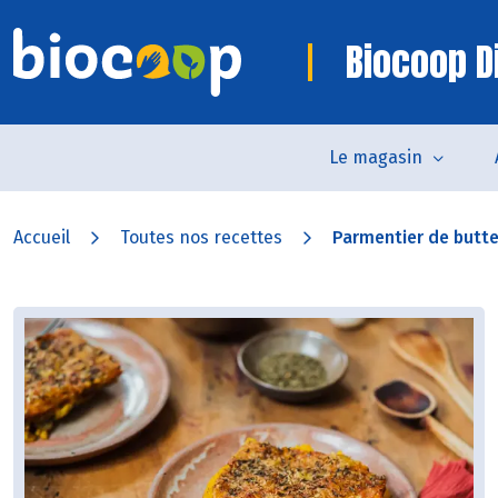
Biocoop D
Le magasin
Accueil
Toutes nos recettes
Parmentier de butt