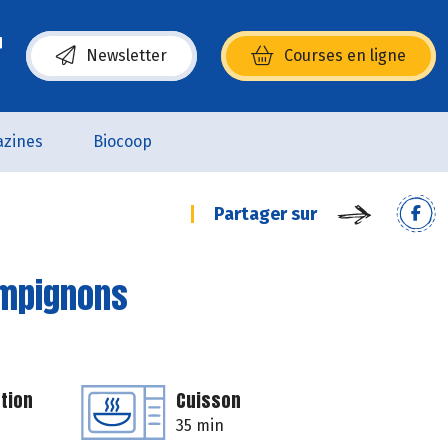
Newsletter
Courses en ligne
(s’ouvre dans une nouvelle fenêtre)
zines
Biocoop
Partager sur
ampignons
tion
Cuisson
35 min