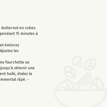
e butternut en cubes.
e pendant 15 minutes à
 et émincez
 Ajoutez les
une fourchette ou
 jusqu'à obtenir une
nt huilé, étalez la
emmental râpé. -