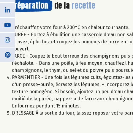
Préparation
de la
recette
Préchauffez votre four à 200°C en chaleur tournante.
PURÉE - Portez à ébullition une casserole d'eau non sal
- Lavez, épluchez et coupez les pommes de terre en cub
couvert.
FARCE - Coupez le bout terreux des champignons puis pa
l'échalote. - Dans une poêle, à feu moyen, chauffez l'hui
champignons, le thym, du sel et du poivre puis poursui
PARMENTIER - Une fois les légumes cuits, égouttez-les e
d'un presse-purée, écrasez les légumes. - Incorporez le
texture homogène. Si besoin, ajoutez un peu d'eau chaude
moitié de la purée, nappez-la de farce aux champignon
Enfournez pendant 15 minutes.
DRESSAGE À la sortie du four, laissez reposer votre pa