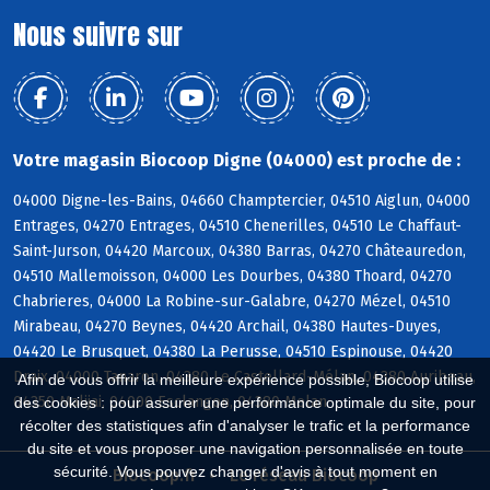
Nous suivre sur
Votre magasin Biocoop Digne (04000) est proche de :
04000 Digne-les-Bains, 04660 Champtercier, 04510 Aiglun, 04000
Entrages, 04270 Entrages, 04510 Chenerilles, 04510 Le Chaffaut-
Saint-Jurson, 04420 Marcoux, 04380 Barras, 04270 Châteauredon,
04510 Mallemoisson, 04000 Les Dourbes, 04380 Thoard, 04270
Chabrieres, 04000 La Robine-sur-Galabre, 04270 Mézel, 04510
Mirabeau, 04270 Beynes, 04420 Archail, 04380 Hautes-Duyes,
04420 Le Brusquet, 04380 La Perusse, 04510 Espinouse, 04420
Draix, 04000 Tanaron, 04380 Le Castellard-Mélan, 04380 Auribeau,
Afin de vous offrir la meilleure expérience possible, Biocoop utilise
04350 Malijai, 04000 Esclangon, 04380 Melan
des cookies : pour assurer une performance optimale du site, pour
récolter des statistiques afin d'analyser le trafic et la performance
du site et vous proposer une navigation personnalisée en toute
sécurité. Vous pouvez changer d'avis à tout moment en
Biocoop.fr
Le réseau Biocoop