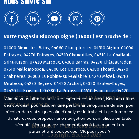
Nous suivre sur
Votre magasin Biocoop Digne (04000) est proche de :
04000 Digne-les-Bains, 04660 Champtercier, 04510 Aiglun, 04000
Entrages, 04270 Entrages, 04510 Chenerilles, 04510 Le Chaffaut-
Saint-Jurson, 04420 Marcoux, 04380 Barras, 04270 Châteauredon,
04510 Mallemoisson, 04000 Les Dourbes, 04380 Thoard, 04270
Chabrieres, 04000 La Robine-sur-Galabre, 04270 Mézel, 04510
Mirabeau, 04270 Beynes, 04420 Archail, 04380 Hautes-Duyes,
04420 Le Brusquet, 04380 La Perusse, 04510 Espinouse, 04420
Draix, 04000 Tanaron, 04380 Le Castellard-Mélan, 04380 Auribeau,
Afin de vous offrir la meilleure expérience possible, Biocoop utilise
04350 Malijai, 04000 Esclangon, 04380 Melan
des cookies : pour assurer une performance optimale du site, pour
récolter des statistiques afin d'analyser le trafic et la performance
du site et vous proposer une navigation personnalisée en toute
sécurité. Vous pouvez changer d'avis à tout moment en
Biocoop.fr
Le réseau Biocoop
paramétrant vos cookies. OK pour vous ?
Copyright Biocoop 2026