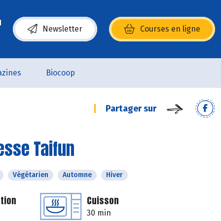
Newsletter
Courses en ligne
(s’ouvre dans une nouvelle fenêtre)
zines
Biocoop
Partager sur
esse Taifun
Végétarien
Automne
Hiver
tion
Cuisson
30 min