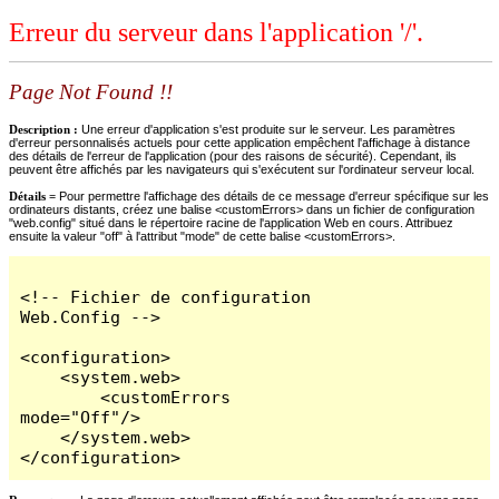
Erreur du serveur dans l'application '/'.
Page Not Found !!
Description :
Une erreur d'application s'est produite sur le serveur. Les paramètres
d'erreur personnalisés actuels pour cette application empêchent l'affichage à distance
des détails de l'erreur de l'application (pour des raisons de sécurité). Cependant, ils
peuvent être affichés par les navigateurs qui s'exécutent sur l'ordinateur serveur local.
Détails =
Pour permettre l'affichage des détails de ce message d'erreur spécifique sur les
ordinateurs distants, créez une balise <customErrors> dans un fichier de configuration
"web.config" situé dans le répertoire racine de l'application Web en cours. Attribuez
ensuite la valeur "off" à l'attribut "mode" de cette balise <customErrors>.
<!-- Fichier de configuration 
Web.Config -->

<configuration>

    <system.web>

        <customErrors 
mode="Off"/>

    </system.web>

</configuration>