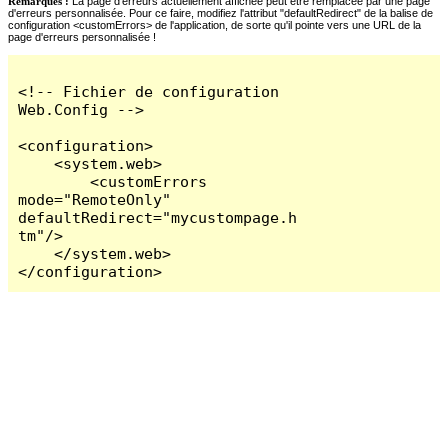
Remarques :
La page d'erreurs actuellement affichée peut être remplacée par une page
d'erreurs personnalisée. Pour ce faire, modifiez l'attribut "defaultRedirect" de la balise de
configuration <customErrors> de l'application, de sorte qu'il pointe vers une URL de la
page d'erreurs personnalisée !
<!-- Fichier de configuration 
Web.Config -->

<configuration>

    <system.web>

        <customErrors 
mode="RemoteOnly" 
defaultRedirect="mycustompage.h
tm"/>

    </system.web>

</configuration>