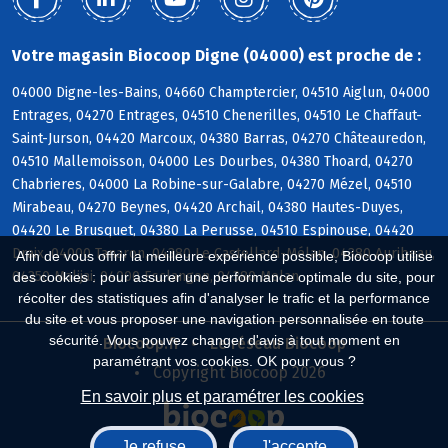
Votre magasin Biocoop Digne (04000) est proche de :
04000 Digne-les-Bains, 04660 Champtercier, 04510 Aiglun, 04000
Entrages, 04270 Entrages, 04510 Chenerilles, 04510 Le Chaffaut-
Saint-Jurson, 04420 Marcoux, 04380 Barras, 04270 Châteauredon,
04510 Mallemoisson, 04000 Les Dourbes, 04380 Thoard, 04270
Chabrieres, 04000 La Robine-sur-Galabre, 04270 Mézel, 04510
Mirabeau, 04270 Beynes, 04420 Archail, 04380 Hautes-Duyes,
04420 Le Brusquet, 04380 La Perusse, 04510 Espinouse, 04420
Draix, 04000 Tanaron, 04380 Le Castellard-Mélan, 04380 Auribeau,
Afin de vous offrir la meilleure expérience possible, Biocoop utilise
04350 Malijai, 04000 Esclangon, 04380 Melan
des cookies : pour assurer une performance optimale du site, pour
récolter des statistiques afin d'analyser le trafic et la performance
du site et vous proposer une navigation personnalisée en toute
sécurité. Vous pouvez changer d'avis à tout moment en
Biocoop.fr
Le réseau Biocoop
paramétrant vos cookies. OK pour vous ?
Copyright Biocoop 2026
En savoir plus et paramétrer les cookies
Je refuse
J'accepte