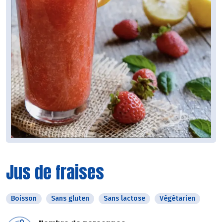
Jus de fraises
Boisson
Sans gluten
Sans lactose
Végétarien