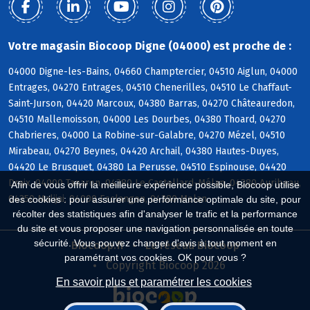
Votre magasin Biocoop Digne (04000) est proche de :
04000 Digne-les-Bains, 04660 Champtercier, 04510 Aiglun, 04000
Entrages, 04270 Entrages, 04510 Chenerilles, 04510 Le Chaffaut-
Saint-Jurson, 04420 Marcoux, 04380 Barras, 04270 Châteauredon,
04510 Mallemoisson, 04000 Les Dourbes, 04380 Thoard, 04270
Chabrieres, 04000 La Robine-sur-Galabre, 04270 Mézel, 04510
Mirabeau, 04270 Beynes, 04420 Archail, 04380 Hautes-Duyes,
04420 Le Brusquet, 04380 La Perusse, 04510 Espinouse, 04420
Draix, 04000 Tanaron, 04380 Le Castellard-Mélan, 04380 Auribeau,
Afin de vous offrir la meilleure expérience possible, Biocoop utilise
04350 Malijai, 04000 Esclangon, 04380 Melan
des cookies : pour assurer une performance optimale du site, pour
récolter des statistiques afin d'analyser le trafic et la performance
du site et vous proposer une navigation personnalisée en toute
sécurité. Vous pouvez changer d'avis à tout moment en
Biocoop.fr
Le réseau Biocoop
paramétrant vos cookies. OK pour vous ?
Copyright Biocoop 2026
En savoir plus et paramétrer les cookies