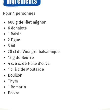
Ingrédients
Pour 4 personnes
600 g de Filet mignon
6 échalote
1 Raisin
2 Figue
3 Ail
20 cl de Vinaigre balsamique
15 g de Beurre
4 c. à s. de Huile d'olive
1 c. à c de Moutarde
Bouillon
Thym
1 Romarin
Poivre