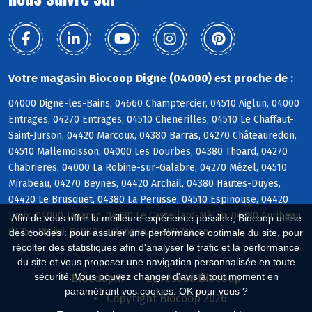
Votre magasin Biocoop Digne (04000) est proche de :
04000 Digne-les-Bains, 04660 Champtercier, 04510 Aiglun, 04000
Entrages, 04270 Entrages, 04510 Chenerilles, 04510 Le Chaffaut-
Saint-Jurson, 04420 Marcoux, 04380 Barras, 04270 Châteauredon,
04510 Mallemoisson, 04000 Les Dourbes, 04380 Thoard, 04270
Chabrieres, 04000 La Robine-sur-Galabre, 04270 Mézel, 04510
Mirabeau, 04270 Beynes, 04420 Archail, 04380 Hautes-Duyes,
04420 Le Brusquet, 04380 La Perusse, 04510 Espinouse, 04420
Draix, 04000 Tanaron, 04380 Le Castellard-Mélan, 04380 Auribeau,
Afin de vous offrir la meilleure expérience possible, Biocoop utilise
04350 Malijai, 04000 Esclangon, 04380 Melan
des cookies : pour assurer une performance optimale du site, pour
récolter des statistiques afin d'analyser le trafic et la performance
du site et vous proposer une navigation personnalisée en toute
sécurité. Vous pouvez changer d'avis à tout moment en
Biocoop.fr
Le réseau Biocoop
paramétrant vos cookies. OK pour vous ?
Copyright Biocoop 2026