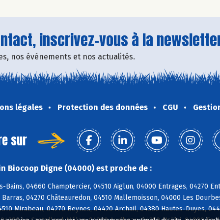
tact, inscrivez-vous à la newsletter
fres, nos événements et nos actualités.
ons légales
Protection des données
CGU
Gestio
re sur
n Biocoop Digne (04000) est proche de :
-Bains, 04660 Champtercier, 04510 Aiglun, 04000 Entrages, 04270 Entr
 Barras, 04270 Châteauredon, 04510 Mallemoisson, 04000 Les Dourbes
4510 Mirabeau, 04270 Beynes, 04420 Archail, 04380 Hautes-Duyes, 044