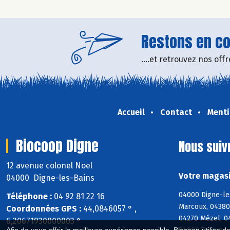
Restons en con
....et retrouvez nos of
Accueil
Contact
Menti
Biocoop Digne
Nous suiv
12 avenue colonel Noel
Votre magasi
04000 Digne-les-Bains
04000 Digne-les
Téléphone :
04 92 81 22 16
Marcoux, 04380
Coordonnées GPS :
44,0846057 ° ,
04270 Mézel, 0
6,20671930000003 °