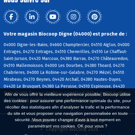
Votre magasin Biocoop Digne (04000) est proche de :
04000 Digne-les-Bains, 04660 Champtercier, 04510 Aiglun, 04000
Entrages, 04270 Entrages, 04510 Chenerilles, 04510 Le Chaffaut-
Saint-Jurson, 04420 Marcoux, 04380 Barras, 04270 Châteauredon,
04510 Mallemoisson, 04000 Les Dourbes, 04380 Thoard, 04270
Chabrieres, 04000 La Robine-sur-Galabre, 04270 Mézel, 04510
Mirabeau, 04270 Beynes, 04420 Archail, 04380 Hautes-Duyes,
04420 Le Brusquet, 04380 La Perusse, 04510 Espinouse, 04420
Draix, 04000 Tanaron, 04380 Le Castellard-Mélan, 04380 Auribeau,
Afin de vous offrir la meilleure expérience possible, Biocoop utilise
04350 Malijai, 04000 Esclangon, 04380 Melan
des cookies : pour assurer une performance optimale du site, pour
récolter des statistiques afin d'analyser le trafic et la performance
du site et vous proposer une navigation personnalisée en toute
sécurité. Vous pouvez changer d'avis à tout moment en
Biocoop.fr
Le réseau Biocoop
paramétrant vos cookies. OK pour vous ?
Copyright Biocoop 2026