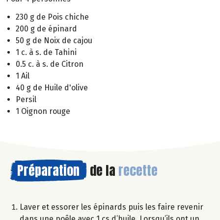
230 g de Pois chiche
200 g de épinard
50 g de Noix de cajou
1 c. à s. de Tahini
0.5 c. à s. de Citron
1 Ail
40 g de Huile d'olive
Persil
1 Oignon rouge
Préparation
de la
recette
Laver et essorer les épinards puis les faire revenir
dans une poêle avec 1 cs d’huile. Lorsqu’ils ont un