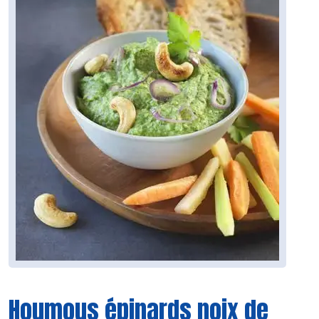
Houmous épinards noix de