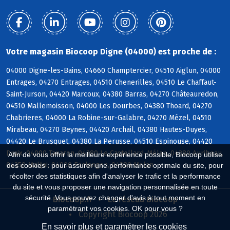
Votre magasin Biocoop Digne (04000) est proche de :
04000 Digne-les-Bains, 04660 Champtercier, 04510 Aiglun, 04000
Entrages, 04270 Entrages, 04510 Chenerilles, 04510 Le Chaffaut-
Saint-Jurson, 04420 Marcoux, 04380 Barras, 04270 Châteauredon,
04510 Mallemoisson, 04000 Les Dourbes, 04380 Thoard, 04270
Chabrieres, 04000 La Robine-sur-Galabre, 04270 Mézel, 04510
Mirabeau, 04270 Beynes, 04420 Archail, 04380 Hautes-Duyes,
04420 Le Brusquet, 04380 La Perusse, 04510 Espinouse, 04420
Draix, 04000 Tanaron, 04380 Le Castellard-Mélan, 04380 Auribeau,
Afin de vous offrir la meilleure expérience possible, Biocoop utilise
04350 Malijai, 04000 Esclangon, 04380 Melan
des cookies : pour assurer une performance optimale du site, pour
récolter des statistiques afin d'analyser le trafic et la performance
du site et vous proposer une navigation personnalisée en toute
sécurité. Vous pouvez changer d'avis à tout moment en
Biocoop.fr
Le réseau Biocoop
paramétrant vos cookies. OK pour vous ?
Copyright Biocoop 2026
En savoir plus et paramétrer les cookies