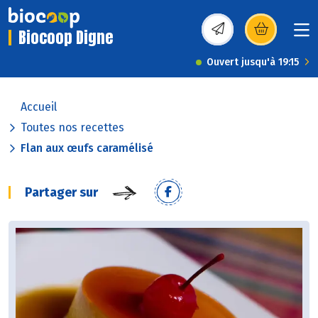
Biocoop Digne
(s’ouvre dans une nou
Ouvert jusqu'à 19:15
Accueil
Toutes nos recettes
Flan aux œufs caramélisé
Partager sur