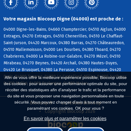
Votre magasin Biocoop Digne (04000) est proche de :
04000 Digne-les-Bains, 04660 Champtercier, 04510 Aiglun, 04000
Entrages, 04270 Entrages, 04510 Chenerilles, 04510 Le Chaffaut-
Saint-Jurson, 04420 Marcoux, 04380 Barras, 04270 Châteauredon,
04510 Mallemoisson, 04000 Les Dourbes, 04380 Thoard, 04270
Chabrieres, 04000 La Robine-sur-Galabre, 04270 Mézel, 04510
Mirabeau, 04270 Beynes, 04420 Archail, 04380 Hautes-Duyes,
04420 Le Brusquet, 04380 La Perusse, 04510 Espinouse, 04420
Draix, 04000 Tanaron, 04380 Le Castellard-Mélan, 04380 Auribeau,
Afin de vous offrir la meilleure expérience possible, Biocoop utilise
04350 Malijai, 04000 Esclangon, 04380 Melan
des cookies : pour assurer une performance optimale du site, pour
récolter des statistiques afin d'analyser le trafic et la performance
du site et vous proposer une navigation personnalisée en toute
sécurité. Vous pouvez changer d'avis à tout moment en
Biocoop.fr
Le réseau Biocoop
paramétrant vos cookies. OK pour vous ?
Copyright Biocoop 2026
En savoir plus et paramétrer les cookies