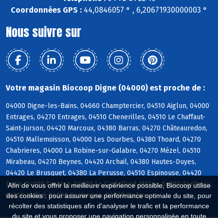
Coordonnées GPS :
44,0846057 ° , 6,20671930000003 °
Nous suivre sur
Votre magasin Biocoop Digne (04000) est proche de :
04000 Digne-les-Bains, 04660 Champtercier, 04510 Aiglun, 04000
Entrages, 04270 Entrages, 04510 Chenerilles, 04510 Le Chaffaut-
Saint-Jurson, 04420 Marcoux, 04380 Barras, 04270 Châteauredon,
04510 Mallemoisson, 04000 Les Dourbes, 04380 Thoard, 04270
Chabrieres, 04000 La Robine-sur-Galabre, 04270 Mézel, 04510
Mirabeau, 04270 Beynes, 04420 Archail, 04380 Hautes-Duyes,
04420 Le Brusquet, 04380 La Perusse, 04510 Espinouse, 04420
Draix, 04000 Tanaron, 04380 Le Castellard-Mélan, 04380 Auribeau,
Afin de vous offrir la meilleure expérience possible, Biocoop utilise
04350 Malijai, 04000 Esclangon, 04380 Melan
des cookies : pour assurer une performance optimale du site, pour
récolter des statistiques afin d'analyser le trafic et la performance
du site et vous proposer une navigation personnalisée en toute