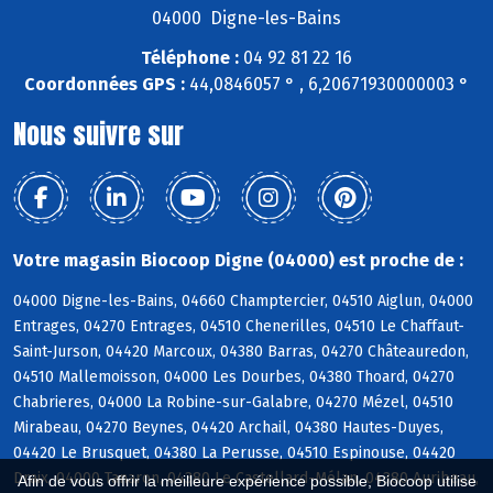
04000 Digne-les-Bains
Téléphone :
04 92 81 22 16
Coordonnées GPS :
44,0846057 ° , 6,20671930000003 °
Nous suivre sur
Votre magasin Biocoop Digne (04000) est proche de :
04000 Digne-les-Bains, 04660 Champtercier, 04510 Aiglun, 04000
Entrages, 04270 Entrages, 04510 Chenerilles, 04510 Le Chaffaut-
Saint-Jurson, 04420 Marcoux, 04380 Barras, 04270 Châteauredon,
04510 Mallemoisson, 04000 Les Dourbes, 04380 Thoard, 04270
Chabrieres, 04000 La Robine-sur-Galabre, 04270 Mézel, 04510
Mirabeau, 04270 Beynes, 04420 Archail, 04380 Hautes-Duyes,
04420 Le Brusquet, 04380 La Perusse, 04510 Espinouse, 04420
Draix, 04000 Tanaron, 04380 Le Castellard-Mélan, 04380 Auribeau,
Afin de vous offrir la meilleure expérience possible, Biocoop utilise