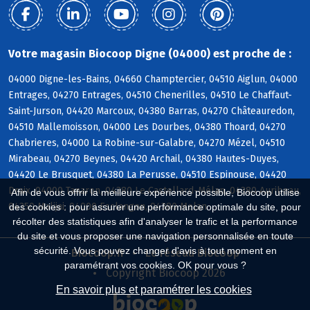
Votre magasin Biocoop Digne (04000) est proche de :
04000 Digne-les-Bains, 04660 Champtercier, 04510 Aiglun, 04000
Entrages, 04270 Entrages, 04510 Chenerilles, 04510 Le Chaffaut-
Saint-Jurson, 04420 Marcoux, 04380 Barras, 04270 Châteauredon,
04510 Mallemoisson, 04000 Les Dourbes, 04380 Thoard, 04270
Chabrieres, 04000 La Robine-sur-Galabre, 04270 Mézel, 04510
Mirabeau, 04270 Beynes, 04420 Archail, 04380 Hautes-Duyes,
04420 Le Brusquet, 04380 La Perusse, 04510 Espinouse, 04420
Draix, 04000 Tanaron, 04380 Le Castellard-Mélan, 04380 Auribeau,
Afin de vous offrir la meilleure expérience possible, Biocoop utilise
04350 Malijai, 04000 Esclangon, 04380 Melan
des cookies : pour assurer une performance optimale du site, pour
récolter des statistiques afin d'analyser le trafic et la performance
du site et vous proposer une navigation personnalisée en toute
sécurité. Vous pouvez changer d'avis à tout moment en
Biocoop.fr
Le réseau Biocoop
paramétrant vos cookies. OK pour vous ?
Copyright Biocoop 2026
En savoir plus et paramétrer les cookies