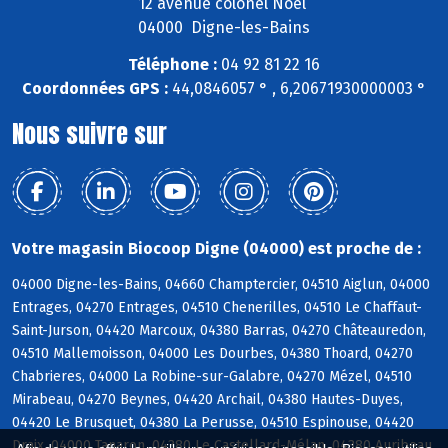
12 avenue colonel Noel
04000 Digne-les-Bains
Téléphone :
04 92 81 22 16
Coordonnées GPS :
44,0846057 ° , 6,20671930000003 °
Nous suivre sur
Votre magasin Biocoop Digne (04000) est proche de :
04000 Digne-les-Bains, 04660 Champtercier, 04510 Aiglun, 04000
Entrages, 04270 Entrages, 04510 Chenerilles, 04510 Le Chaffaut-
Saint-Jurson, 04420 Marcoux, 04380 Barras, 04270 Châteauredon,
04510 Mallemoisson, 04000 Les Dourbes, 04380 Thoard, 04270
Chabrieres, 04000 La Robine-sur-Galabre, 04270 Mézel, 04510
Mirabeau, 04270 Beynes, 04420 Archail, 04380 Hautes-Duyes,
04420 Le Brusquet, 04380 La Perusse, 04510 Espinouse, 04420
Draix, 04000 Tanaron, 04380 Le Castellard-Mélan, 04380 Auribeau,