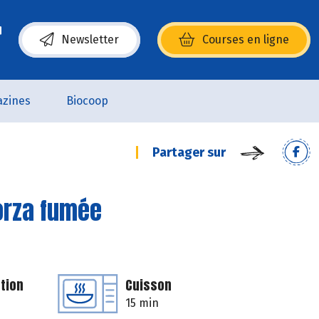
Newsletter
Courses en ligne
(s’ouvre dans une nouvelle fenêtre)
zines
Biocoop
Partager sur
orza fumée
tion
Cuisson
15 min