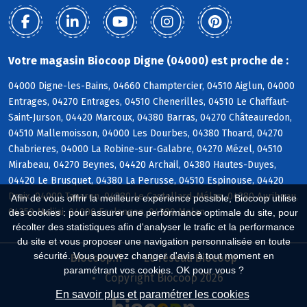
Votre magasin Biocoop Digne (04000) est proche de :
04000 Digne-les-Bains, 04660 Champtercier, 04510 Aiglun, 04000
Entrages, 04270 Entrages, 04510 Chenerilles, 04510 Le Chaffaut-
Saint-Jurson, 04420 Marcoux, 04380 Barras, 04270 Châteauredon,
04510 Mallemoisson, 04000 Les Dourbes, 04380 Thoard, 04270
Chabrieres, 04000 La Robine-sur-Galabre, 04270 Mézel, 04510
Mirabeau, 04270 Beynes, 04420 Archail, 04380 Hautes-Duyes,
04420 Le Brusquet, 04380 La Perusse, 04510 Espinouse, 04420
Draix, 04000 Tanaron, 04380 Le Castellard-Mélan, 04380 Auribeau,
Afin de vous offrir la meilleure expérience possible, Biocoop utilise
04350 Malijai, 04000 Esclangon, 04380 Melan
des cookies : pour assurer une performance optimale du site, pour
récolter des statistiques afin d'analyser le trafic et la performance
du site et vous proposer une navigation personnalisée en toute
sécurité. Vous pouvez changer d'avis à tout moment en
Biocoop.fr
Le réseau Biocoop
paramétrant vos cookies. OK pour vous ?
Copyright Biocoop 2026
En savoir plus et paramétrer les cookies