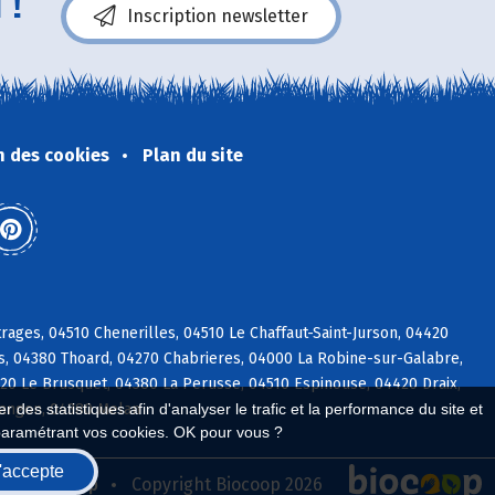
 !
Inscription newsletter
n des cookies
Plan du site
ages, 04510 Chenerilles, 04510 Le Chaffaut-Saint-Jurson, 04420
, 04380 Thoard, 04270 Chabrieres, 04000 La Robine-sur-Galabre,
20 Le Brusquet, 04380 La Perusse, 04510 Espinouse, 04420 Draix,
clangon, 04380 Melan
 des statistiques afin d'analyser le trafic et la performance du site et
paramétrant vos cookies. OK pour vous ?
'accepte
seau Biocoop
Copyright Biocoop 2026