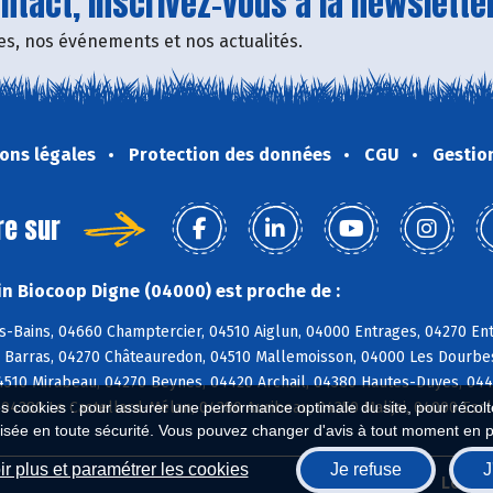
tact, inscrivez-vous à la newsletter
fres, nos événements et nos actualités.
ons légales
Protection des données
CGU
Gestio
re sur
n Biocoop Digne (04000) est proche de :
-Bains, 04660 Champtercier, 04510 Aiglun, 04000 Entrages, 04270 Entr
 Barras, 04270 Châteauredon, 04510 Mallemoisson, 04000 Les Dourbes
4510 Mirabeau, 04270 Beynes, 04420 Archail, 04380 Hautes-Duyes, 044
 04380 Le Castellard-Mélan, 04380 Auribeau, 04350 Malijai, 04000 Es
es cookies : pour assurer une performance optimale du site, pour récolter
isée en toute sécurité. Vous pouvez changer d'avis à tout moment en 
r plus et paramétrer les cookies
Je refuse
J
Biocoop.fr
Le ré