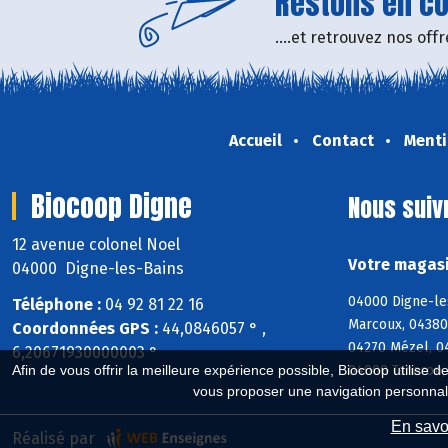
Restons en con
....et retrouvez nos of
Accueil
Contact
Menti
Biocoop Digne
Nous suiv
12 avenue colonel Noel
Votre magasi
04000 Digne-les-Bains
04000 Digne-les
Téléphone :
04 92 81 22 16
Marcoux, 04380
Coordonnées GPS :
44,0846057 ° ,
04270 Mézel, 0
6,20671930000003 °
04000 Tanaron,
Afin de vous offrir la meilleure expérience possible, Biocoop utilise d
vous proposer une navigation personnal
En savoi
Réalisé par