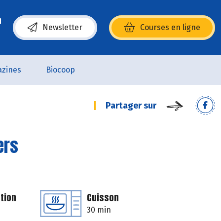
Newsletter
Courses en ligne
(s’ouvre dans une nouvelle fenêtre)
zines
Biocoop
Partager sur
ers
tion
Cuisson
30 min