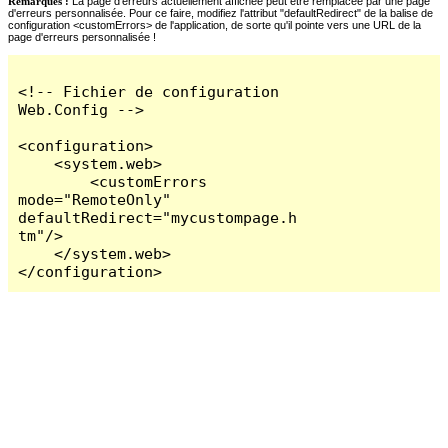
Remarques :
La page d'erreurs actuellement affichée peut être remplacée par une page
d'erreurs personnalisée. Pour ce faire, modifiez l'attribut "defaultRedirect" de la balise de
configuration <customErrors> de l'application, de sorte qu'il pointe vers une URL de la
page d'erreurs personnalisée !
<!-- Fichier de configuration 
Web.Config -->

<configuration>

    <system.web>

        <customErrors 
mode="RemoteOnly" 
defaultRedirect="mycustompage.h
tm"/>

    </system.web>

</configuration>