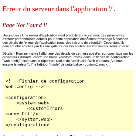
Erreur du serveur dans l'application '/'.
Page Not Found !!
Description :
Une erreur d'application s'est produite sur le serveur. Les paramètres
d'erreur personnalisés actuels pour cette application empêchent l'affichage à distance
des détails de l'erreur de l'application (pour des raisons de sécurité). Cependant, ils
peuvent être affichés par les navigateurs qui s'exécutent sur l'ordinateur serveur local.
Détails =
Pour permettre l'affichage des détails de ce message d'erreur spécifique sur les
ordinateurs distants, créez une balise <customErrors> dans un fichier de configuration
"web.config" situé dans le répertoire racine de l'application Web en cours. Attribuez
ensuite la valeur "off" à l'attribut "mode" de cette balise <customErrors>.
<!-- Fichier de configuration 
Web.Config -->

<configuration>

    <system.web>

        <customErrors 
mode="Off"/>

    </system.web>

</configuration>