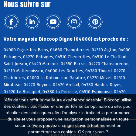
Nous suivre sur
Votre magasin Biocoop Digne (04000) est proche de :
04000 Digne-les-Bains, 04660 Champtercier, 04510 Aiglun, 04000
Entrages, 04270 Entrages, 04510 Chenerilles, 04510 Le Chaffaut-
Saint-Jurson, 04420 Marcoux, 04380 Barras, 04270 Châteauredon,
04510 Mallemoisson, 04000 Les Dourbes, 04380 Thoard, 04270
Chabrieres, 04000 La Robine-sur-Galabre, 04270 Mézel, 04510
Mirabeau, 04270 Beynes, 04420 Archail, 04380 Hautes-Duyes,
04420 Le Brusquet, 04380 La Perusse, 04510 Espinouse, 04420
Draix, 04000 Tanaron, 04380 Le Castellard-Mélan, 04380 Auribeau,
Afin de vous offrir la meilleure expérience possible, Biocoop utilise
04350 Malijai, 04000 Esclangon, 04380 Melan
des cookies : pour assurer une performance optimale du site, pour
récolter des statistiques afin d'analyser le trafic et la performance
du site et vous proposer une navigation personnalisée en toute
sécurité. Vous pouvez changer d'avis à tout moment en
Biocoop.fr
Le réseau Biocoop
paramétrant vos cookies. OK pour vous ?
Copyright Biocoop 2026