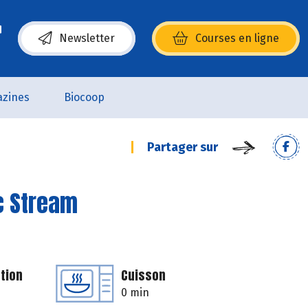
Newsletter
Courses en ligne
(s’ouvre dans une nouvelle fenêtre)
zines
Biocoop
Partager sur
c Stream
tion
Cuisson
0 min