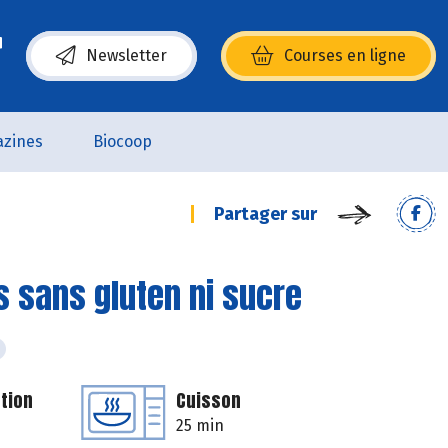
Newsletter
Courses en ligne
(s’ouvre dans une nouvelle fenêtre)
zines
Biocoop
Partager sur
sans gluten ni sucre
tion
Cuisson
25 min