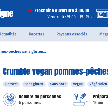
igne
Prochaine ouverture à 09:00
Vendredi : 9h00 - 19h15
Actualités
Recettes
Paysans associés
Maga
es-pêches sans gluten...
Crumble vegan pommes-pêches 
Dessert
Sans gluten
Sans porc
Vegan
Végétarien
Nombre de personnes
Prépara
6 personnes
15 min