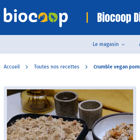
Biocoop D
Le magasin
Accueil
Toutes nos recettes
Crumble vegan pomm