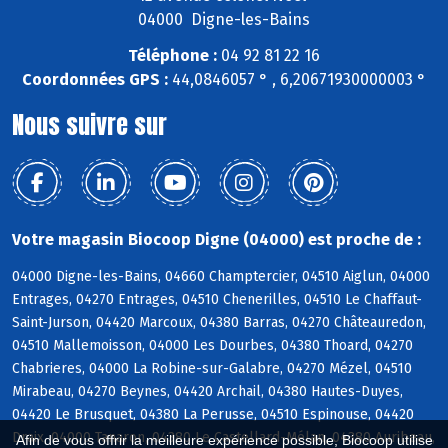
04000 Digne-les-Bains
Téléphone :
04 92 81 22 16
Coordonnées GPS :
44,0846057 ° , 6,20671930000003 °
Nous suivre sur
Votre magasin Biocoop Digne (04000) est proche de :
04000 Digne-les-Bains, 04660 Champtercier, 04510 Aiglun, 04000
Entrages, 04270 Entrages, 04510 Chenerilles, 04510 Le Chaffaut-
Saint-Jurson, 04420 Marcoux, 04380 Barras, 04270 Châteauredon,
04510 Mallemoisson, 04000 Les Dourbes, 04380 Thoard, 04270
Chabrieres, 04000 La Robine-sur-Galabre, 04270 Mézel, 04510
Mirabeau, 04270 Beynes, 04420 Archail, 04380 Hautes-Duyes,
04420 Le Brusquet, 04380 La Perusse, 04510 Espinouse, 04420
Draix, 04000 Tanaron, 04380 Le Castellard-Mélan, 04380 Auribeau,
Afin de vous offrir la meilleure expérience possible, Biocoop utilise