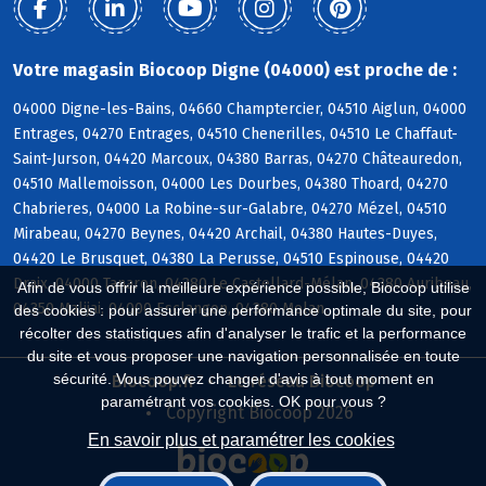
Votre magasin Biocoop Digne (04000) est proche de :
04000 Digne-les-Bains, 04660 Champtercier, 04510 Aiglun, 04000
Entrages, 04270 Entrages, 04510 Chenerilles, 04510 Le Chaffaut-
Saint-Jurson, 04420 Marcoux, 04380 Barras, 04270 Châteauredon,
04510 Mallemoisson, 04000 Les Dourbes, 04380 Thoard, 04270
Chabrieres, 04000 La Robine-sur-Galabre, 04270 Mézel, 04510
Mirabeau, 04270 Beynes, 04420 Archail, 04380 Hautes-Duyes,
04420 Le Brusquet, 04380 La Perusse, 04510 Espinouse, 04420
Draix, 04000 Tanaron, 04380 Le Castellard-Mélan, 04380 Auribeau,
Afin de vous offrir la meilleure expérience possible, Biocoop utilise
04350 Malijai, 04000 Esclangon, 04380 Melan
des cookies : pour assurer une performance optimale du site, pour
récolter des statistiques afin d'analyser le trafic et la performance
du site et vous proposer une navigation personnalisée en toute
sécurité. Vous pouvez changer d'avis à tout moment en
Biocoop.fr
Le réseau Biocoop
paramétrant vos cookies. OK pour vous ?
Copyright Biocoop 2026
En savoir plus et paramétrer les cookies