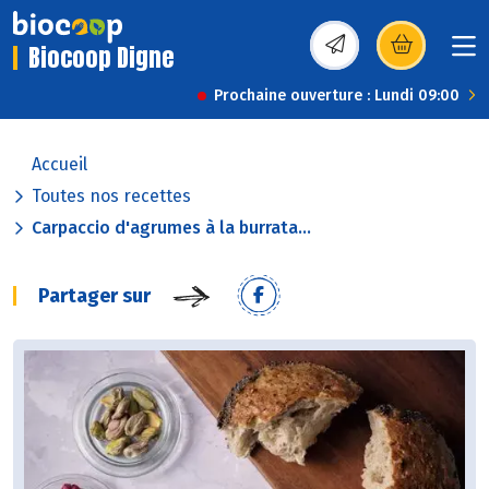
Biocoop Digne
(s’ouvre dans une nou
Prochaine ouverture : Lundi 09:00
Accueil
Toutes nos recettes
Carpaccio d'agrumes à la burrata...
Partager sur