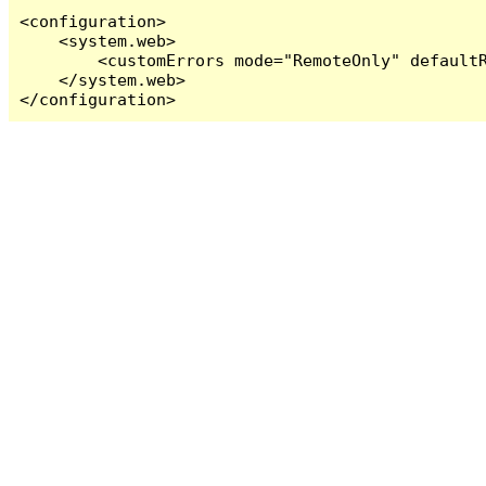
<configuration>

    <system.web>

        <customErrors mode="RemoteOnly" defaultR
    </system.web>

</configuration>