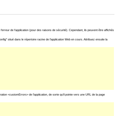
l'erreur de l'application (pour des raisons de sécurité). Cependant, ils peuvent être affichés
fig" situé dans le répertoire racine de l'application Web en cours. Attribuez ensuite la
uration <customErrors> de l'application, de sorte qu'il pointe vers une URL de la page