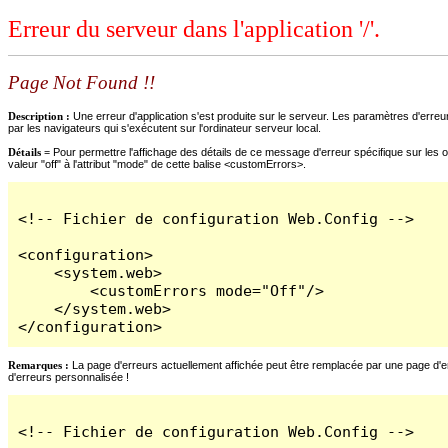
Erreur du serveur dans l'application '/'.
Page Not Found !!
Description :
Une erreur d'application s'est produite sur le serveur. Les paramètres d'erreur
par les navigateurs qui s'exécutent sur l'ordinateur serveur local.
Détails =
Pour permettre l'affichage des détails de ce message d'erreur spécifique sur les o
valeur "off" à l'attribut "mode" de cette balise <customErrors>.
<!-- Fichier de configuration Web.Config -->

<configuration>

    <system.web>

        <customErrors mode="Off"/>

    </system.web>

</configuration>
Remarques :
La page d'erreurs actuellement affichée peut être remplacée par une page d'erre
d'erreurs personnalisée !
<!-- Fichier de configuration Web.Config -->
