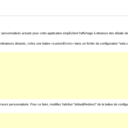
 personnalisés actuels pour cette application empêchent l'affichage à distance des détails de 
rdinateurs distants, créez une balise <customErrors> dans un fichier de configuration "web.con
urs personnalisée. Pour ce faire, modifiez l'attribut "defaultRedirect" de la balise de config