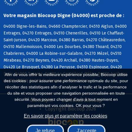
Votre magasin Biocoop Digne (04000) est proche de :
04000 Digne-les-Bains, 04660 Champtercier, 04510 Aiglun, 04000
Entrages, 04270 Entrages, 04510 Chenerilles, 04510 Le Chaffaut-
Saint-Jurson, 04420 Marcoux, 04380 Barras, 04270 Châteauredon,
04510 Mallemoisson, 04000 Les Dourbes, 04380 Thoard, 04270
Chabrieres, 04000 La Robine-sur-Galabre, 04270 Mézel, 04510
Mirabeau, 04270 Beynes, 04420 Archail, 04380 Hautes-Duyes,
04420 Le Brusquet, 04380 La Perusse, 04510 Espinouse, 04420
Draix, 04000 Tanaron, 04380 Le Castellard-Mélan, 04380 Auribeau,
Afin de vous offrir la meilleure expérience possible, Biocoop utilise
04350 Malijai, 04000 Esclangon, 04380 Melan
des cookies : pour assurer une performance optimale du site, pour
récolter des statistiques afin d'analyser le trafic et la performance
du site et vous proposer une navigation personnalisée en toute
sécurité. Vous pouvez changer d'avis à tout moment en
Biocoop.fr
Le réseau Biocoop
paramétrant vos cookies. OK pour vous ?
Copyright Biocoop 2026
En savoir plus et paramétrer les cookies
Je refuse
J'accepte