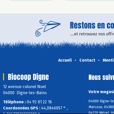
Restons en con
....et retrouvez nos of
Accueil
Contact
Menti
Biocoop Digne
Nous suiv
12 avenue colonel Noel
Votre magasi
04000 Digne-les-Bains
04000 Digne-les
Téléphone :
04 92 81 22 16
Marcoux, 04380
Coordonnées GPS :
44,0846057 ° ,
04270 Mézel, 0