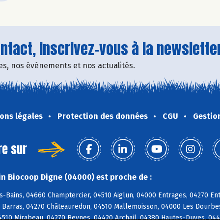
tact, inscrivez-vous à la newsletter
fres, nos événements et nos actualités.
ons légales
Protection des données
CGU
Gestio
re sur
n Biocoop Digne (04000) est proche de :
-Bains, 04660 Champtercier, 04510 Aiglun, 04000 Entrages, 04270 Entr
 Barras, 04270 Châteauredon, 04510 Mallemoisson, 04000 Les Dourbes
4510 Mirabeau, 04270 Beynes, 04420 Archail, 04380 Hautes-Duyes, 044