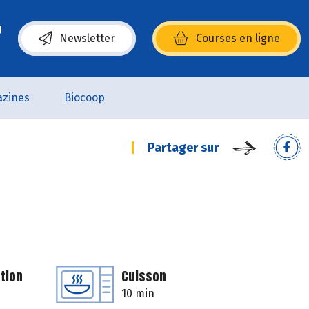
Newsletter
Courses en ligne
(s’ouvre dans une nouvelle fenêtre)
zines
Biocoop
Partager sur
tion
Cuisson
10 min