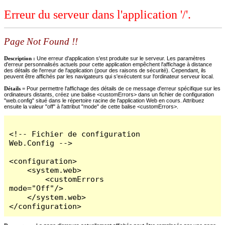
Erreur du serveur dans l'application '/'.
Page Not Found !!
Description :
Une erreur d'application s'est produite sur le serveur. Les paramètres
d'erreur personnalisés actuels pour cette application empêchent l'affichage à distance
des détails de l'erreur de l'application (pour des raisons de sécurité). Cependant, ils
peuvent être affichés par les navigateurs qui s'exécutent sur l'ordinateur serveur local.
Détails =
Pour permettre l'affichage des détails de ce message d'erreur spécifique sur les
ordinateurs distants, créez une balise <customErrors> dans un fichier de configuration
"web.config" situé dans le répertoire racine de l'application Web en cours. Attribuez
ensuite la valeur "off" à l'attribut "mode" de cette balise <customErrors>.
<!-- Fichier de configuration 
Web.Config -->

<configuration>

    <system.web>

        <customErrors 
mode="Off"/>

    </system.web>

</configuration>