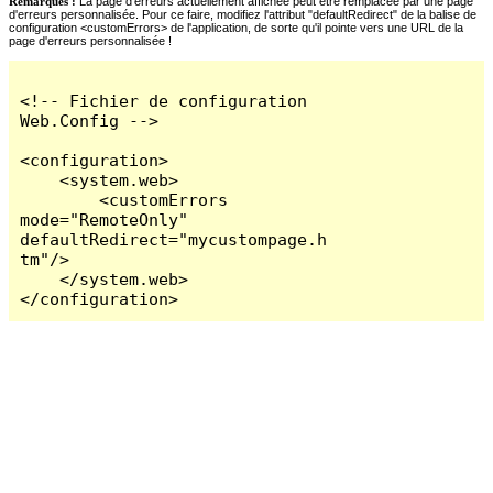
Remarques :
La page d'erreurs actuellement affichée peut être remplacée par une page
d'erreurs personnalisée. Pour ce faire, modifiez l'attribut "defaultRedirect" de la balise de
configuration <customErrors> de l'application, de sorte qu'il pointe vers une URL de la
page d'erreurs personnalisée !
<!-- Fichier de configuration 
Web.Config -->

<configuration>

    <system.web>

        <customErrors 
mode="RemoteOnly" 
defaultRedirect="mycustompage.h
tm"/>

    </system.web>

</configuration>