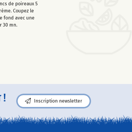
ancs de poireaux 5
crème. Coupez le
le fond avec une
r 30 mn.
 !
Inscription newsletter