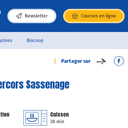
Newsletter
Courses en ligne
(s’ouvre dans une nouvelle fenêtre)
zines
Biocoop
Partager sur
Vercors Sassenage
tion
Cuisson
30 min