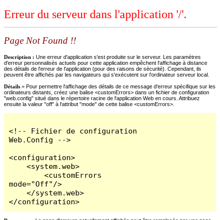
Erreur du serveur dans l'application '/'.
Page Not Found !!
Description :
Une erreur d'application s'est produite sur le serveur. Les paramètres
d'erreur personnalisés actuels pour cette application empêchent l'affichage à distance
des détails de l'erreur de l'application (pour des raisons de sécurité). Cependant, ils
peuvent être affichés par les navigateurs qui s'exécutent sur l'ordinateur serveur local.
Détails =
Pour permettre l'affichage des détails de ce message d'erreur spécifique sur les
ordinateurs distants, créez une balise <customErrors> dans un fichier de configuration
"web.config" situé dans le répertoire racine de l'application Web en cours. Attribuez
ensuite la valeur "off" à l'attribut "mode" de cette balise <customErrors>.
<!-- Fichier de configuration 
Web.Config -->

<configuration>

    <system.web>

        <customErrors 
mode="Off"/>

    </system.web>

</configuration>