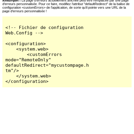
Remarques :
La page d'erreurs actuellement affichée peut être remplacée par une page
d'erreurs personnalisée. Pour ce faire, modifiez l'attribut "defaultRedirect" de la balise de
configuration <customErrors> de l'application, de sorte qu'il pointe vers une URL de la
page d'erreurs personnalisée !
<!-- Fichier de configuration 
Web.Config -->

<configuration>

    <system.web>

        <customErrors 
mode="RemoteOnly" 
defaultRedirect="mycustompage.h
tm"/>

    </system.web>

</configuration>