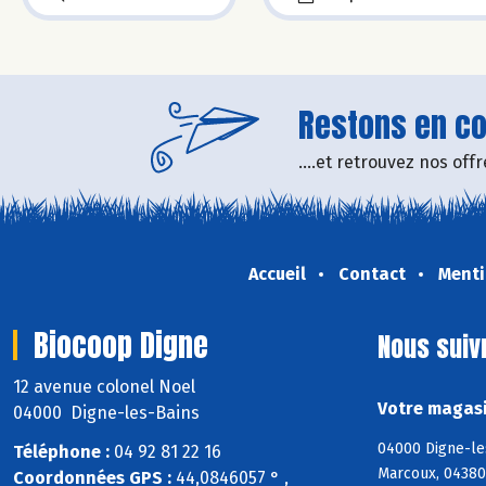
Restons en con
....et retrouvez nos of
Accueil
Contact
Menti
Biocoop Digne
Nous suiv
12 avenue colonel Noel
Votre magasi
04000 Digne-les-Bains
04000 Digne-les
Téléphone :
04 92 81 22 16
Marcoux, 04380
Coordonnées GPS :
44,0846057 ° ,