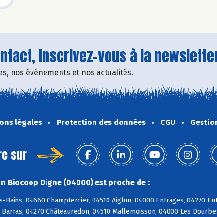
tact, inscrivez-vous à la newsletter
fres, nos événements et nos actualités.
ons légales
Protection des données
CGU
Gestio
re sur
n Biocoop Digne (04000) est proche de :
-Bains, 04660 Champtercier, 04510 Aiglun, 04000 Entrages, 04270 Entr
 Barras, 04270 Châteauredon, 04510 Mallemoisson, 04000 Les Dourbes