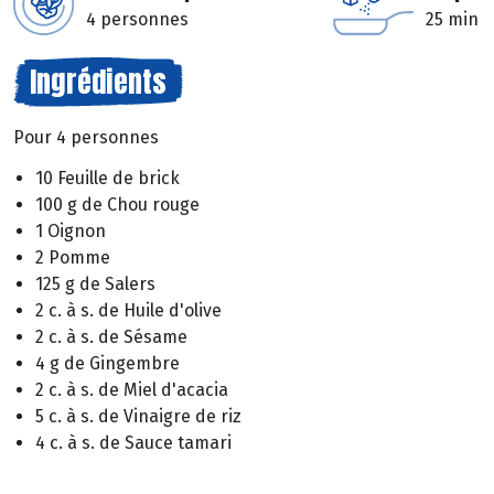
4 personnes
25 min
Ingrédients
Pour 4 personnes
10 Feuille de brick
100 g de Chou rouge
1 Oignon
2 Pomme
125 g de Salers
2 c. à s. de Huile d'olive
2 c. à s. de Sésame
4 g de Gingembre
2 c. à s. de Miel d'acacia
5 c. à s. de Vinaigre de riz
4 c. à s. de Sauce tamari