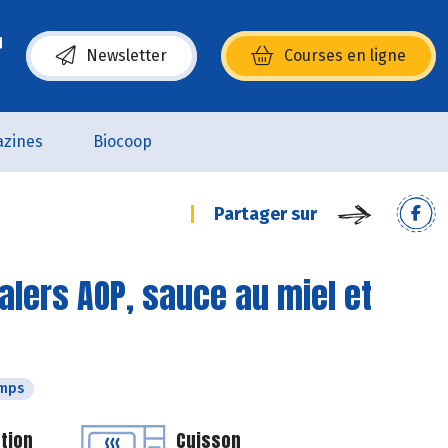
Newsletter
Courses en ligne
(s’ouvre dans une nouvelle fenêtre)
zines
Biocoop
Partager sur
lers AOP, sauce au miel et
emps
tion
Cuisson