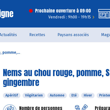
igne
Prochaine ouverture à 09:00
Vendredi : 9h00 - 19h15
Actualités
Recettes
Paysans associés
Maga
, pomme,...
Nems au chou rouge, pomme, Sa
gingembre
Apéritif
Végétarien
Automne
Eté
Hiver
Print
Nombre de personnes
Prépara