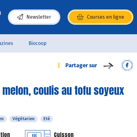
Newsletter
Courses en ligne
(s’ouvre dans une nouvelle fenêtre)
zines
Biocoop
Partager sur
 melon, coulis au tofu soyeux
en
Végétarien
Eté
tion
Cuisson