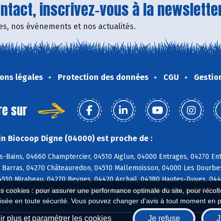
tact, inscrivez-vous à la newsletter
fres, nos événements et nos actualités.
ons légales
Protection des données
CGU
Gestio
re sur
n Biocoop Digne (04000) est proche de :
-Bains, 04660 Champtercier, 04510 Aiglun, 04000 Entrages, 04270 Entr
 Barras, 04270 Châteauredon, 04510 Mallemoisson, 04000 Les Dourbes
4510 Mirabeau, 04270 Beynes, 04420 Archail, 04380 Hautes-Duyes, 044
 04380 Le Castellard-Mélan, 04380 Auribeau, 04350 Malijai, 04000 Es
es cookies : pour assurer une performance optimale du site, pour récolter
isée en toute sécurité. Vous pouvez changer d'avis à tout moment en 
r plus et paramétrer les cookies
Je refuse
J