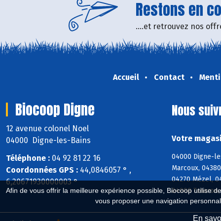
Restons en con
....et retrouvez nos of
Accueil
Contact
Menti
Biocoop Digne
Nous suiv
12 avenue colonel Noel
Votre magasi
04000 Digne-les-Bains
04000 Digne-les
Téléphone :
04 92 81 22 16
Marcoux, 04380
Coordonnées GPS :
44,0846057 ° ,
04270 Mézel, 0
6,20671930000003 °
04000 Tanaron,
Afin de vous offrir la meilleure expérience possible, Biocoop utilise d
vous proposer une navigation personnal
En savoi