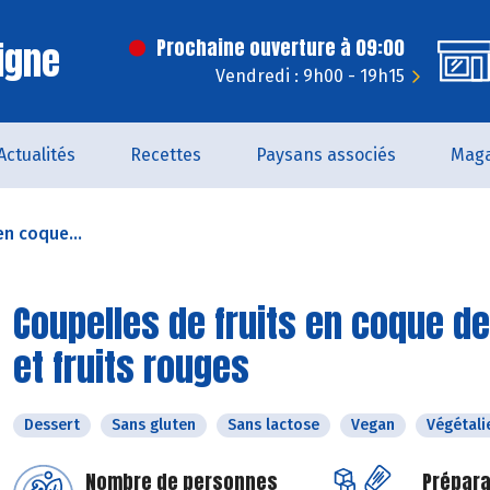
igne
Prochaine ouverture à 09:00
Vendredi : 9h00 - 19h15
Actualités
Recettes
Paysans associés
Maga
en coque...
Coupelles de fruits en coque de
et fruits rouges
Dessert
Sans gluten
Sans lactose
Vegan
Végétali
Nombre de personnes
Prépara