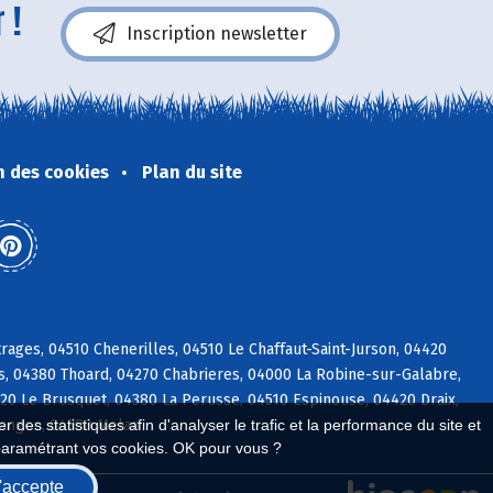
 !
Inscription newsletter
n des cookies
Plan du site
ages, 04510 Chenerilles, 04510 Le Chaffaut-Saint-Jurson, 04420
, 04380 Thoard, 04270 Chabrieres, 04000 La Robine-sur-Galabre,
20 Le Brusquet, 04380 La Perusse, 04510 Espinouse, 04420 Draix,
clangon, 04380 Melan
 des statistiques afin d'analyser le trafic et la performance du site et
paramétrant vos cookies. OK pour vous ?
'accepte