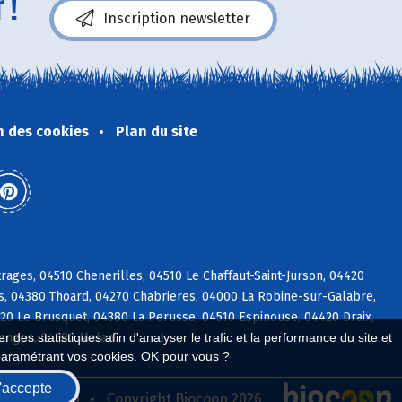
 !
Inscription newsletter
n des cookies
Plan du site
ages, 04510 Chenerilles, 04510 Le Chaffaut-Saint-Jurson, 04420
, 04380 Thoard, 04270 Chabrieres, 04000 La Robine-sur-Galabre,
20 Le Brusquet, 04380 La Perusse, 04510 Espinouse, 04420 Draix,
clangon, 04380 Melan
 des statistiques afin d'analyser le trafic et la performance du site et
paramétrant vos cookies. OK pour vous ?
'accepte
seau Biocoop
Copyright Biocoop 2026