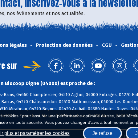
tact, inscrivez-vous à la newsletter
fres, nos événements et nos actualités.
ons légales
Protection des données
CGU
Gestio
re sur
n Biocoop Digne (04000) est proche de :
-Bains, 04660 Champtercier, 04510 Aiglun, 04000 Entrages, 04270 Entr
 Barras, 04270 Châteauredon, 04510 Mallemoisson, 04000 Les Dourbes
4510 Mirabeau, 04270 Beynes, 04420 Archail, 04380 Hautes-Duyes, 044
 04380 Le Castellard-Mélan, 04380 Auribeau, 04350 Malijai, 04000 Es
es cookies : pour assurer une performance optimale du site, pour récolter
isée en toute sécurité. Vous pouvez changer d'avis à tout moment en 
r plus et paramétrer les cookies
Je refuse
J
Biocoop.fr
Le ré