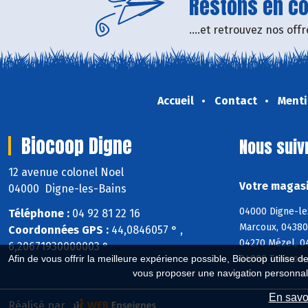
Restons en con
....et retrouvez nos of
Accueil
Contact
Menti
Biocoop Digne
Nous suiv
12 avenue colonel Noel
Votre magasi
04000 Digne-les-Bains
04000 Digne-les
Téléphone :
04 92 81 22 16
Marcoux, 04380
Coordonnées GPS :
44,0846057 ° ,
04270 Mézel, 0
6,20671930000003 °
04000 Tanaron,
Afin de vous offrir la meilleure expérience possible, Biocoop utilise d
vous proposer une navigation personnal
En savoi
Réalisé par