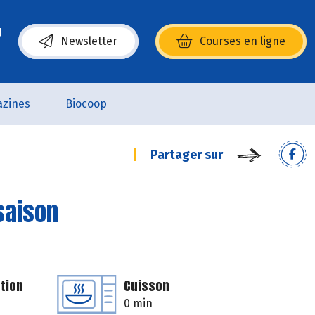
Newsletter
Courses en ligne
(s’ouvre dans une nouvelle fenêtre)
zines
Biocoop
Partager sur
saison
tion
Cuisson
0 min