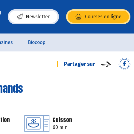
Newsletter
Courses en ligne
(s’ouvre dans une nouvelle fenêtre)
zines
Biocoop
Partager sur
rmands
tion
Cuisson
60 min