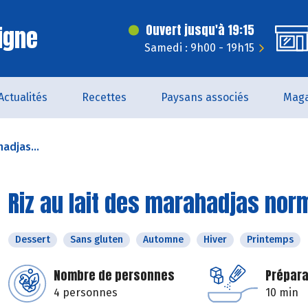
igne
Ouvert jusqu'à 19:15
Samedi : 9h00 - 19h15
Actualités
Recettes
Paysans associés
Maga
hadjas...
Riz au lait des marahadjas no
Dessert
Sans gluten
Automne
Hiver
Printemps
Nombre de personnes
Prépara
4 personnes
10 min