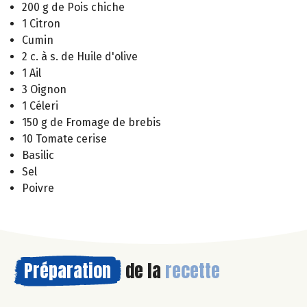
200 g de Pois chiche
1 Citron
Cumin
2 c. à s. de Huile d'olive
1 Ail
3 Oignon
1 Céleri
150 g de Fromage de brebis
10 Tomate cerise
Basilic
Sel
Poivre
Préparation
de la
recette