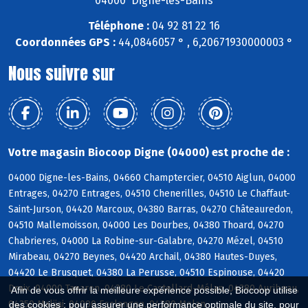
04000 Digne-les-Bains
Téléphone :
04 92 81 22 16
Coordonnées GPS :
44,0846057 ° , 6,20671930000003 °
Nous suivre sur
Votre magasin Biocoop Digne (04000) est proche de :
04000 Digne-les-Bains, 04660 Champtercier, 04510 Aiglun, 04000
Entrages, 04270 Entrages, 04510 Chenerilles, 04510 Le Chaffaut-
Saint-Jurson, 04420 Marcoux, 04380 Barras, 04270 Châteauredon,
04510 Mallemoisson, 04000 Les Dourbes, 04380 Thoard, 04270
Chabrieres, 04000 La Robine-sur-Galabre, 04270 Mézel, 04510
Mirabeau, 04270 Beynes, 04420 Archail, 04380 Hautes-Duyes,
04420 Le Brusquet, 04380 La Perusse, 04510 Espinouse, 04420
Draix, 04000 Tanaron, 04380 Le Castellard-Mélan, 04380 Auribeau,
Afin de vous offrir la meilleure expérience possible, Biocoop utilise
04350 Malijai, 04000 Esclangon, 04380 Melan
des cookies : pour assurer une performance optimale du site, pour